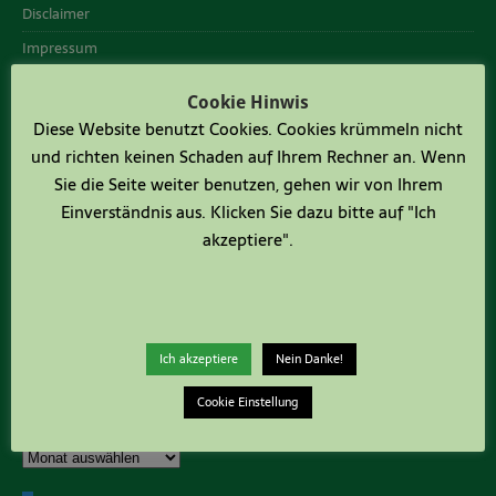
Disclaimer
Impressum
Datenschutzerklärung
Cookie Hinwis
Cookie-Richtlinie (EU)
Diese Website benutzt Cookies. Cookies krümmeln nicht
und richten keinen Schaden auf Ihrem Rechner an. Wenn
PRIVATER WEBAUFTRITT
Sie die Seite weiter benutzen, gehen wir von Ihrem
Einverständnis aus. Klicken Sie dazu bitte auf "Ich
von
akzeptiere".
Renate Hahn
Poststraße 13
57413 Finnentrop
Mobil Null Eins Sieben Null Acht Null Sechs Eins Vier Drei Sieben
webmaster@serkenrode.de
Ich akzeptiere
Nein Danke!
Cookie Einstellung
ARCHIV