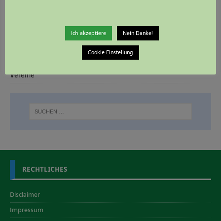
KATEGORIEN
Ich akzeptiere
Nein Danke!
Allgemein
Cookie Einstellung
Das Bild zum Sonntag
Vereine
RECHTLICHES
Disclaimer
Impressum