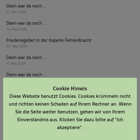
Dann war da noch …
31. Mai 2026
Dann war da noch …
24. Mai 2026
Friedensgebet in der Kapelle Fehrenbracht
20. Mai 2026
Dann war da noch …
17. Mai 2026
Dann war da noch ….
10. Mai 2026
Cookie Hinwis
Dann war da noch …
Diese Website benutzt Cookies. Cookies krümmeln nicht
3. Mai 2026
und richten keinen Schaden auf Ihrem Rechner an. Wenn
Einladung zum Patronatsfest in Fehrenbracht
Sie die Seite weiter benutzen, gehen wir von Ihrem
1. Mai 2026
Einverständnis aus. Klicken Sie dazu bitte auf "Ich
Dann war da noch ….
akzeptiere".
26. April 2026