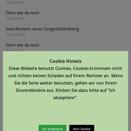
21. Juni 2026
Dann war da noch …
21. Juni 2026
Jona Mertens neuer Jungschützenkönig
20. Juni 2026
Dann war da noch …
14. Juni 2026
Dann war da noch …
Cookie Hinwis
7. Juni 2026
Diese Website benutzt Cookies. Cookies krümmeln nicht
und richten keinen Schaden auf Ihrem Rechner an. Wenn
Schützenfest Serkenrode 20.06. – 22.06.2026
Sie die Seite weiter benutzen, gehen wir von Ihrem
1. Juni 2026
Einverständnis aus. Klicken Sie dazu bitte auf "Ich
Dann war da noch …
akzeptiere".
31. Mai 2026
Dann war da noch …
24. Mai 2026
Friedensgebet in der Kapelle Fehrenbracht
Ich akzeptiere
Nein Danke!