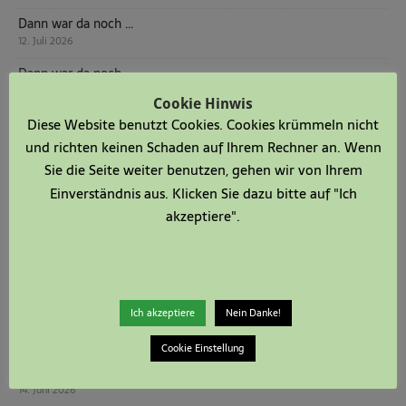
Dann war da noch …
12. Juli 2026
Dann war da noch …
5. Juli 2026
Cookie Hinwis
Dann war da noch …
Diese Website benutzt Cookies. Cookies krümmeln nicht
28. Juni 2026
und richten keinen Schaden auf Ihrem Rechner an. Wenn
Sie die Seite weiter benutzen, gehen wir von Ihrem
Steffen und Christina Jostes neues Königspaar in Serkenrode
Einverständnis aus. Klicken Sie dazu bitte auf "Ich
22. Juni 2026
akzeptiere".
Schützenfestsonntag
21. Juni 2026
Dann war da noch …
21. Juni 2026
Ich akzeptiere
Nein Danke!
Jona Mertens neuer Jungschützenkönig
20. Juni 2026
Cookie Einstellung
Dann war da noch …
14. Juni 2026