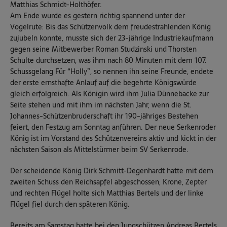
Matthias Schmidt-Holthöfer.
Am Ende wurde es gestern richtig spannend unter der
Vogelrute: Bis das Schützenvolk dem freudestrahlenden König
zujubeln konnte, musste sich der 23-jährige Industriekaufmann
gegen seine Mitbewerber Roman Studzinski und Thorsten
Schulte durchsetzen, was ihm nach 80 Minuten mit dem 107.
Schussgelang Für “Holly”, so nennen ihn seine Freunde, endete
der erste ernsthafte Anlauf auf die begehrte Königswürde
gleich erfolgreich. Als Königin wird ihm Julia Dünnebacke zur
Seite stehen und mit ihm im nächsten Jahr, wenn die St.
Johannes-Schützenbruderschaft ihr 190-jähriges Bestehen
feiert, den Festzug am Sonntag anführen. Der neue Serkenroder
König ist im Vorstand des Schützenvereins aktiv und kickt in der
nächsten Saison als Mittelstürmer beim SV Serkenrode.
Der scheidende König Dirk Schmitt-Degenhardt hatte mit dem
zweiten Schuss den Reichsapfel abgeschossen, Krone, Zepter
und rechten Flügel holte sich Matthias Bertels und der linke
Flügel fiel durch den späteren König.
Bereits am Samstag hatte bei den Jungschützen Andreas Bertels