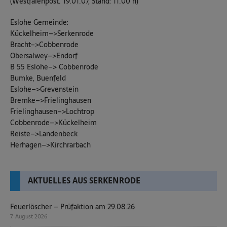
(Westfalenpost. 19.01.07, Stand: 11.00 h)
Eslohe Gemeinde:
Kückelheim–>Serkenrode
Bracht–>Cobbenrode
Obersalwey–>Endorf
B 55 Eslohe–> Cobbenrode
Bumke, Buenfeld
Eslohe–>Grevenstein
Bremke–>Frielinghausen
Frielinghausen–>Lochtrop
Cobbenrode–>Kückelheim
Reiste–>Landenbeck
Herhagen–>Kirchrarbach
AKTUELLES AUS SERKENRODE
Feuerlöscher – Prüfaktion am 29.08.26
7. August 2026