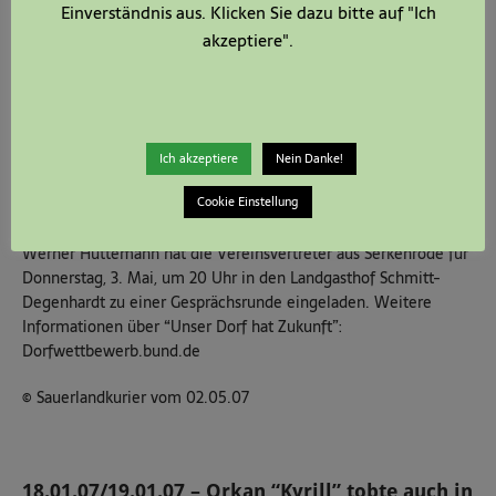
Einverständnis aus. Klicken Sie dazu bitte auf "Ich
Straßenrenovierung wieder am Wettbewerb teilnehmen.”
Werner Hüttemann erinnert sich an die Aktivitäten seines
akzeptiere".
Vorgängers Alois Reker und mobilisiert nun als Ratsmitglied die
Vereinsvertreter in Serkenrode. “Der schäbige Eindruck von der
kaputten Dorfstraße ist verschwunden, jetzt können wir uns
wieder ins Zeug legen.”
Ich akzeptiere
Nein Danke!
Aus “Unser Dorf soll schöner werden” ist mit der Ausschreibung
Cookie Einstellung
für 2007 “Unser Dorf hat Zukunft” geworden. “Es wäre schön,
wenn wir uns alle gemeinsam an der Aktion beteiligen.”
Werner Hüttemann hat die Vereinsvertreter aus Serkenrode für
Donnerstag, 3. Mai, um 20 Uhr in den Landgasthof Schmitt-
Degenhardt zu einer Gesprächsrunde eingeladen. Weitere
Informationen über “Unser Dorf hat Zukunft”:
Dorfwettbewerb.bund.de
©
Sauerlandkurier vom 02.05.07
18.01.07/19.01.07 – Orkan “Kyrill” tobte auch in