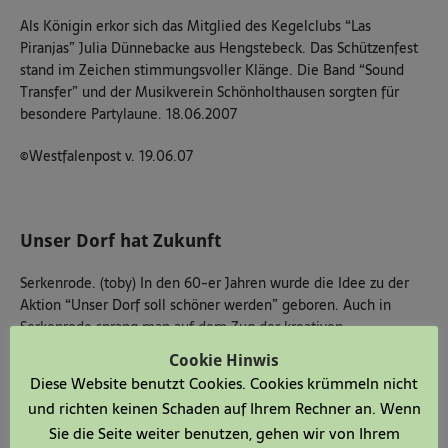
Als Königin erkor sich das Mitglied des Kegelclubs “Las
Piranjas” Julia Dünnebacke aus Hengstebeck. Das Schützenfest
stand im Zeichen stimmungsvoller Klänge. Die Band “Sound
Transfer” und der Musikverein Schönholthausen sorgten für
besondere Partylaune. 18.06.2007
©Westfalenpost v. 19.06.07
Unser Dorf hat Zukunft
Serkenrode. (toby) In den 60-er Jahren wurde die Idee zu der
Aktion “Unser Dorf soll schöner werden” geboren. Auch in
Serkenrode sprang man auf dem Zug der kreativen
Ortgestaltung mit auf. Die katastrophalen Zustände der
Cookie Hinwis
Ortsdurchfahrt machten weitern Planungen einen Strich durch
Diese Website benutzt Cookies. Cookies krümmeln nicht
die Rechnung vom blühenden Dorf. Die Schotterpiste gehört
und richten keinen Schaden auf Ihrem Rechner an. Wenn
mittlerweile der Vergangenheit, das Leben an der Fretterstraße
Sie die Seite weiter benutzen, gehen wir von Ihrem
ist neu erwacht. “Wir haben immer gesagt, dass wir nach der