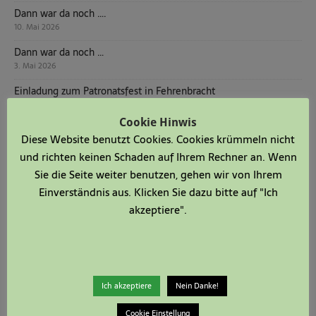
Dann war da noch ….
10. Mai 2026
Dann war da noch …
3. Mai 2026
Einladung zum Patronatsfest in Fehrenbracht
1. Mai 2026
Cookie Hinwis
Dann war da noch ….
Diese Website benutzt Cookies. Cookies krümmeln nicht
26. April 2026
und richten keinen Schaden auf Ihrem Rechner an. Wenn
Sie die Seite weiter benutzen, gehen wir von Ihrem
KATEGORIEN
Einverständnis aus. Klicken Sie dazu bitte auf "Ich
akzeptiere".
Allgemein
Das Bild zum Sonntag
Vereine
Ich akzeptiere
Nein Danke!
Cookie Einstellung