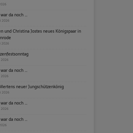
 2026
 war da noch …
ni 2026
en und Christina Jostes neues Königspaar in
enrode
i 2026
zenfestsonntag
i 2026
 war da noch …
i 2026
Mertens neuer Jungschützenkönig
ni 2026
 war da noch …
i 2026
 war da noch …
 2026