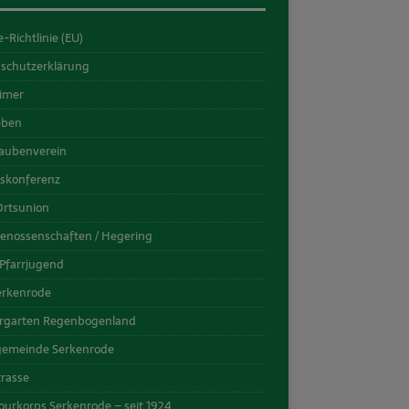
-Richtlinie (EU)
schutzerklärung
aimer
eben
taubenverein
askonferenz
rtsunion
enossenschaften / Hegering
 Pfarrjugend
erkenrode
rgarten Regenbogenland
gemeinde Serkenrode
trasse
urkorps Serkenrode – seit 1924