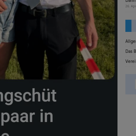
Dann 
26. Apr
Allg
Das B
Vere