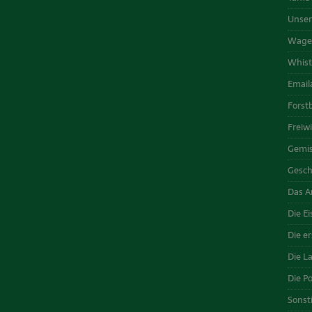
Unser
Wage
Whist
Email
Forst
Freiw
Gemis
Gesch
Das A
Die E
Die e
Die L
Die P
Sonst