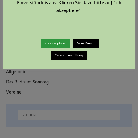
Einverständnis aus. Klicken Sie dazu bitte auf "Ich
26. April 2026
akzeptiere".
Dann war da noch …
19. April 2026
Dann war da noch …
12. April 2026
Ich akzeptiere
Nein Danke!
Cookie Einstellung
KATEGORIEN
Allgemein
Das Bild zum Sonntag
Vereine