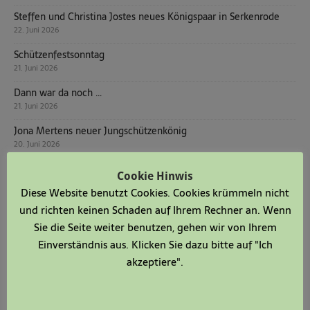
Steffen und Christina Jostes neues Königspaar in Serkenrode
22. Juni 2026
Schützenfestsonntag
21. Juni 2026
Dann war da noch …
21. Juni 2026
Jona Mertens neuer Jungschützenkönig
20. Juni 2026
Dann war da noch …
Cookie Hinwis
14. Juni 2026
Diese Website benutzt Cookies. Cookies krümmeln nicht
Dann war da noch …
und richten keinen Schaden auf Ihrem Rechner an. Wenn
7. Juni 2026
Sie die Seite weiter benutzen, gehen wir von Ihrem
Einverständnis aus. Klicken Sie dazu bitte auf "Ich
Schützenfest Serkenrode 20.06. – 22.06.2026
1. Juni 2026
akzeptiere".
Dann war da noch …
31. Mai 2026