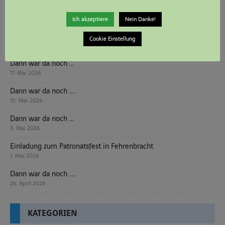
Dann war da noch …
24. Mai 2026
Ich akzeptiere
Nein Danke!
Friedensgebet in der Kapelle Fehrenbracht
Cookie Einstellung
20. Mai 2026
Dann war da noch …
17. Mai 2026
Dann war da noch ….
10. Mai 2026
Dann war da noch …
3. Mai 2026
Einladung zum Patronatsfest in Fehrenbracht
1. Mai 2026
Dann war da noch ….
26. April 2026
KATEGORIEN