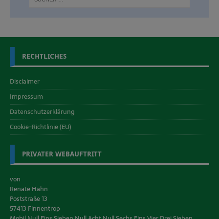
RECHTLICHES
Disclaimer
Impressum
Datenschutzerklärung
Cookie-Richtlinie (EU)
PRIVATER WEBAUFTRITT
von
Renate Hahn
Poststraße 13
57413 Finnentrop
Mobil Null Eins Sieben Null Acht Null Sechs Eins Vier Drei Sieben