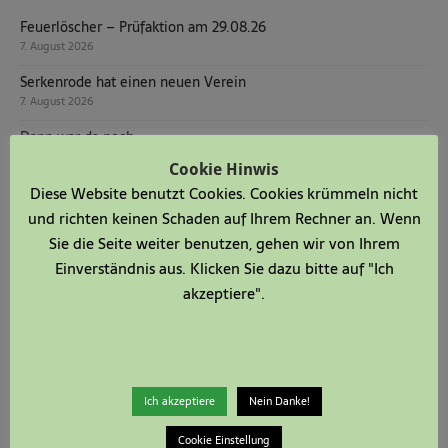
Feuerlöscher – Prüfaktion am 29.08.26
7. August 2026
Serkenrode hat einen neuen Verein
7. August 2026
Dann war da noch …
12. Juli 2026
Cookie Hinwis
Diese Website benutzt Cookies. Cookies krümmeln nicht
Dann war da noch …
5. Juli 2026
und richten keinen Schaden auf Ihrem Rechner an. Wenn
Sie die Seite weiter benutzen, gehen wir von Ihrem
Dann war da noch …
Einverständnis aus. Klicken Sie dazu bitte auf "Ich
28. Juni 2026
akzeptiere".
Steffen und Christina Jostes neues Königspaar in Serkenrode
22. Juni 2026
Schützenfestsonntag
21. Juni 2026
Ich akzeptiere
Nein Danke!
Dann war da noch …
21. Juni 2026
Cookie Einstellung