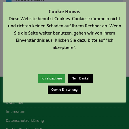
Cookie Hinwis
Allgemein
Diese Website benutzt Cookies. Cookies krümmeln nicht
Das Bild zum Sonntag
und richten keinen Schaden auf Ihrem Rechner an. Wenn
Sie die Seite weiter benutzen, gehen wir von Ihrem
Vereine
Einverständnis aus. Klicken Sie dazu bitte auf "Ich
akzeptiere".
Ich akzeptiere
Nein Danke!
RECHTLICHES
Cookie Einstellung
Disclaimer
Impressum
Datenschutzerklärung